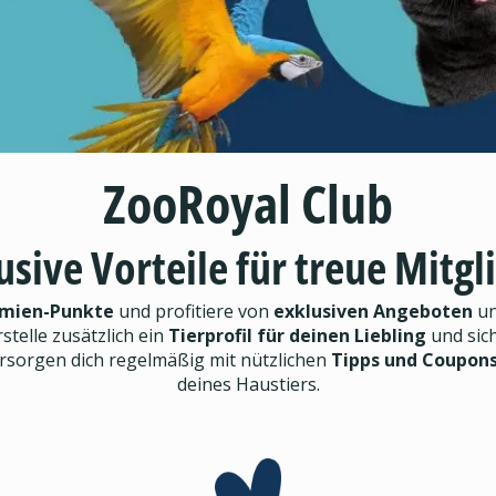
ZooRoyal Club
usive Vorteile für treue Mitgl
mien-Punkte
und profitiere von
exklusiven Angeboten
un
rstelle zusätzlich ein
Tierprofil für deinen Liebling
und sic
ersorgen dich regelmäßig mit nützlichen
Tipps und Coupon
deines Haustiers.