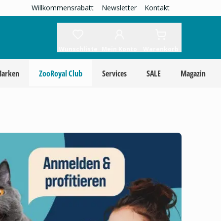
Willkommensrabatt
Newsletter
Kontakt
Wunschliste
Mein Konto
Warenkorb
Marken
ZooRoyal Club
Services
SALE
Magazin