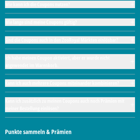
Wie kann ich die Coupons nutzen?
Wie lange sind meine Coupons gültig?
Sind die Coupons auch in den ZooRoyal Märkten einlösbar?
Ich habe meinen Coupon aktiviert, aber er wurde nicht
angewendet im Warenkorb.
Kann ich auch mehrere Coupons miteinander kombinieren?
Kann ich zusätzlich zu meinen Coupons auch noch Prämien mit
meiner Bestellung einlösen?
Punkte sammeln & Prämien