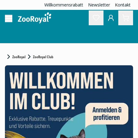
Willkommensrabatt
Newsletter
Kontakt
ZooRoyal
ZooRoyal Club