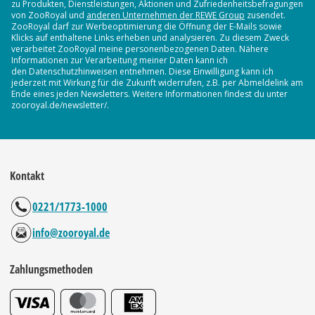
zu Produkten, Dienstleistungen, Aktionen und Zufriedenheitsbefragungen
von ZooRoyal und
anderen Unternehmen der REWE Group
zusendet.
ZooRoyal darf zur Werbeoptimierung die Öffnung der E-Mails sowie
Klicks auf enthaltene Links erheben und analysieren. Zu diesem Zweck
verarbeitet ZooRoyal meine personenbezogenen Daten. Nähere
Informationen zur Verarbeitung meiner Daten kann ich
den Datenschutzhinweisen entnehmen. Diese Einwilligung kann ich
jederzeit mit Wirkung für die Zukunft widerrufen, z.B. per Abmeldelink am
Ende eines jeden Newsletters. Weitere Informationen findest du unter
zooroyal.de/newsletter/.
Kontakt
0221/1773-1000
info@zooroyal.de
Zahlungsmethoden