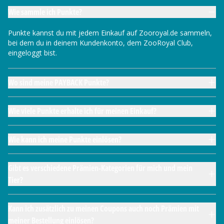
Wie sammle ich Punkte?
Punkte kannst du mit jedem Einkauf auf Zooroyal.de sammeln,
bei dem du in deinem Kundenkonto, dem ZooRoyal Club,
eingeloggt bist.
Wo sind meine PAYBACK Punkte?
Wie viele Punkte erhalte ich für meinen Einkauf?
Wie kann ich meine Punkte einlösen?
Gibt es verschiedene Prämien-Kategorien für mich und mein
Tier?
Kann ich zusätzlich zu meinen Coupons auch noch Prämien mit
meiner Bestellung einlösen?