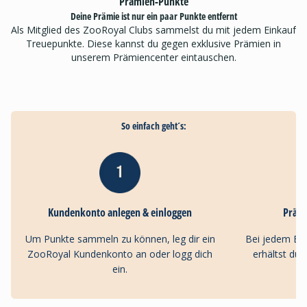
Prämien-Punkte
Deine Prämie ist nur ein paar Punkte entfernt
Als Mitglied des ZooRoyal Clubs sammelst du mit jedem Einkauf
Treuepunkte. Diese kannst du gegen exklusive Prämien in
unserem Prämiencenter eintauschen.
So einfach geht´s:
Kundenkonto anlegen & einloggen
Präm
Um Punkte sammeln zu können, leg dir ein
Bei jedem Ei
ZooRoyal Kundenkonto an oder logg dich
erhältst du
ein.