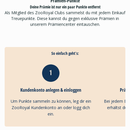
Prämien-Punkte
Deine Prämie ist nur ein paar Punkte entfernt
Als Mitglied des ZooRoyal Clubs sammelst du mit jedem Einkauf
Treuepunkte. Diese kannst du gegen exklusive Prämien in
unserem Prämiencenter eintauschen.
So einfach geht´s:
Kundenkonto anlegen & einloggen
Präm
Um Punkte sammeln zu können, leg dir ein
Bei jedem Ei
ZooRoyal Kundenkonto an oder logg dich
erhältst du
ein.