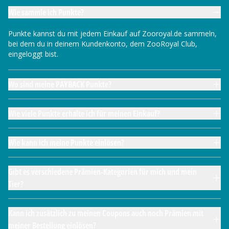
Wie sammle ich Punkte?
Punkte kannst du mit jedem Einkauf auf Zooroyal.de sammeln,
bei dem du in deinem Kundenkonto, dem ZooRoyal Club,
eingeloggt bist.
Wo sind meine PAYBACK Punkte?
Wie viele Punkte erhalte ich für meinen Einkauf?
Wie kann ich meine Punkte einlösen?
Gibt es verschiedene Prämien-Kategorien für mich und mein
Tier?
Kann ich zusätzlich zu meinen Coupons auch noch Prämien mit
meiner Bestellung einlösen?