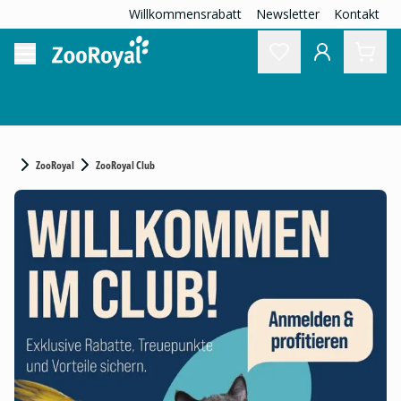
Willkommensrabatt
Newsletter
Kontakt
ZooRoyal
ZooRoyal Club