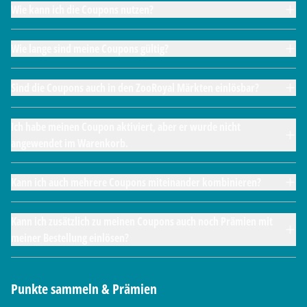
Wie kann ich die Coupons nutzen?
Wie lange sind meine Coupons gültig?
Sind die Coupons auch in den ZooRoyal Märkten einlösbar?
Ich habe meinen Coupon aktiviert, aber er wurde nicht
angewendet im Warenkorb.
Kann ich auch mehrere Coupons miteinander kombinieren?
Kann ich zusätzlich zu meinen Coupons auch noch Prämien mit
meiner Bestellung einlösen?
Punkte sammeln & Prämien