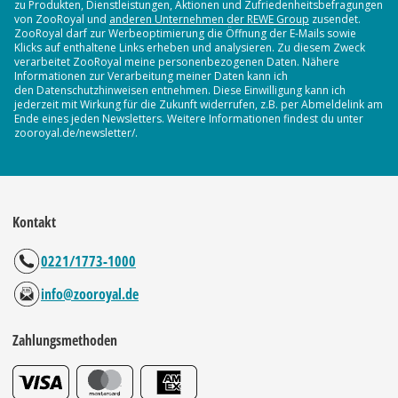
zu Produkten, Dienstleistungen, Aktionen und Zufriedenheitsbefragungen
von ZooRoyal und
anderen Unternehmen der REWE Group
zusendet.
ZooRoyal darf zur Werbeoptimierung die Öffnung der E-Mails sowie
Klicks auf enthaltene Links erheben und analysieren. Zu diesem Zweck
verarbeitet ZooRoyal meine personenbezogenen Daten. Nähere
Informationen zur Verarbeitung meiner Daten kann ich
den Datenschutzhinweisen entnehmen. Diese Einwilligung kann ich
jederzeit mit Wirkung für die Zukunft widerrufen, z.B. per Abmeldelink am
Ende eines jeden Newsletters. Weitere Informationen findest du unter
zooroyal.de/newsletter/.
Kontakt
0221/1773-1000
info@zooroyal.de
Zahlungsmethoden