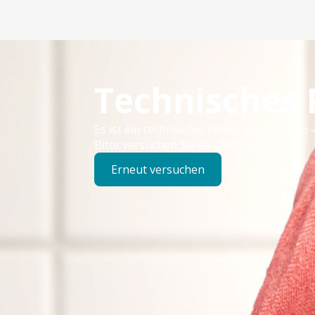
Technisches
Es ist ein technischer Fehler aufgetreten –
Bitte versuchen Sie es später erneut.
Erneut versuchen