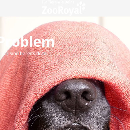
 Problem
 wir sind bereits dran.