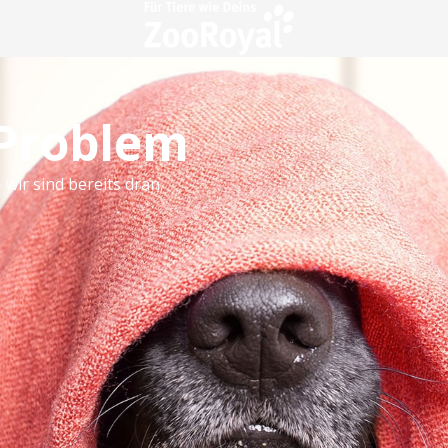
 Problem
 wir sind bereits dran.