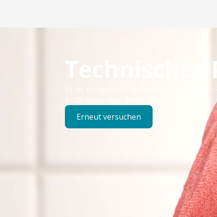
Technisches
Es ist ein technischer Fehler aufgetreten –
Bitte versuchen Sie es später erneut.
Erneut versuchen