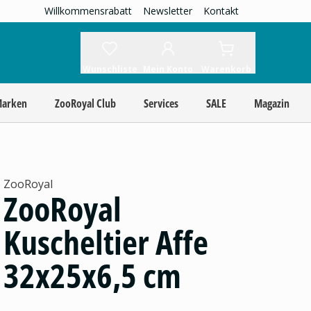
Willkommensrabatt
Newsletter
Kontakt
Wunschliste
Mein Konto
Warenkorb
Marken
ZooRoyal Club
Services
SALE
Magazin
ZooRoyal
ZooRoyal
Kuscheltier Affe
32x25x6,5 cm