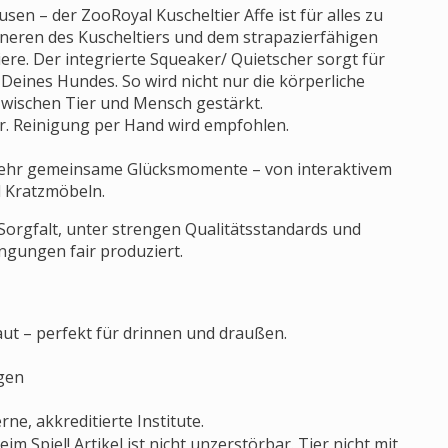
en – der ZooRoyal Kuscheltier Affe ist für alles zu
neren des Kuscheltiers und dem strapazierfähigen
tiere. Der integrierte Squeaker/ Quietscher sorgt für
Deines Hundes. So wird nicht nur die körperliche
 zwischen Tier und Mensch gestärkt.
r. Reinigung per Hand wird empfohlen.
ehr gemeinsame Glücksmomente – von interaktivem
d Kratzmöbeln.
Sorgfalt, unter strengen Qualitätsstandards und
ngungen fair produziert.
aut – perfekt für drinnen und draußen.
gen
rne, akkreditierte Institute.
im Spiel! Artikel ist nicht unzerstörbar. Tier nicht mit