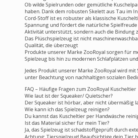
Ob wilde Spielrunden oder gemütliche Kuschelpaus
haben. Dank dem robusten Skelett aus Tau im In
Cord-Stoff ist es robuster als klassische Kuschel
Spannung und fördert die natürliche Spielfreude 
Aktivität unterstützt, sondern auch die Bindung
Das Plüschspielzeug ist nicht maschinenwaschba
Qualität, die überzeugt
Produkte unserer Marke ZooRoyal sorgen für m
Spielzeug bis hin zu modernen Schlafplätzen un
Jedes Produkt unserer Marke ZooRoyal wird mit 
unter Beachtung von nachhaltigen sozialen Bedi
FAQ – Häufige Fragen zum ZooRoyal Kuscheltier
Wie laut ist der Squeaker/ Quietscher?
Der Squeaker ist hörbar, aber nicht übermäßig l
Wie kann ich das Spielzeug reinigen?
Du kannst das Kuscheltier per Handwäsche reini
Ist das Material sicher für mein Tier?
Ja, das Spielzeug ist schadstoffgeprüft durch exte
Achtung: Tierspielzeug! Beaufsichtige dein Tier be