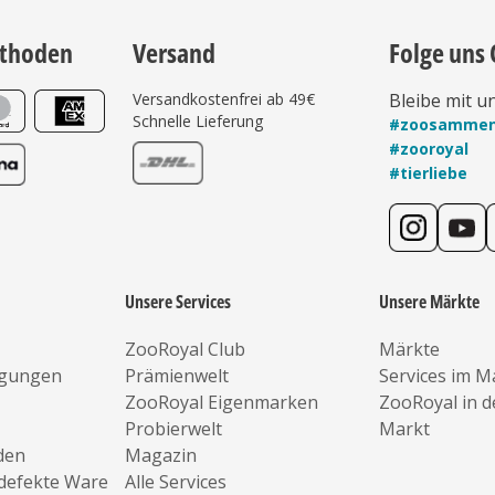
thoden
Versand
Folge uns 
Versandkostenfrei ab 49€
Bleibe mit u
Schnelle Lieferung
#zoosamme
#zooroyal
#tierliebe
Unsere Services
Unsere Märkte
ZooRoyal Club
Märkte
ngungen
Prämienwelt
Services im M
ZooRoyal Eigenmarken
ZooRoyal in 
Probierwelt
Markt
den
Magazin
defekte Ware
Alle Services