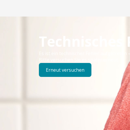
Technisches
Es ist ein technischer Fehler aufgetreten –
Bitte versuchen Sie es später erneut.
Erneut versuchen