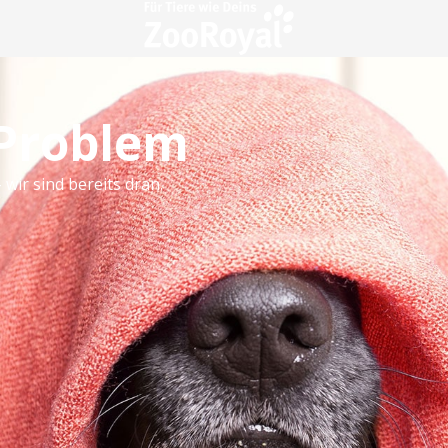
 Problem
 wir sind bereits dran.