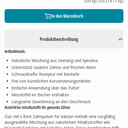
0,05 kg
(
253,12 €
/ 1
kg
)
In den Warenkorb
Produktbeschreibung
Artikeldetails:
Natürliche Mischung aus Seetang und Spirulina
Unterstützt saubere Zähne und frischen Atem
Schmackhafte Rezeptur mit Bierhefe
Frei von künstlichen Konservierungsmitteln
Einfache Anwendung über das Futter
Messlöffel im Becher enthalten
Langsame Gewöhnung an den Geschmack
Natürliche Inhaltsstoffe für gesunde Zähne
Das Vet's Best Zahnpulver für Katzen enthält eine sorgfältig
ausgewählte Mischung aus natürlichen Inhaltsstoffen wie
braunem Seetang und Spirulina-Algen. Diese Kombination hilft,