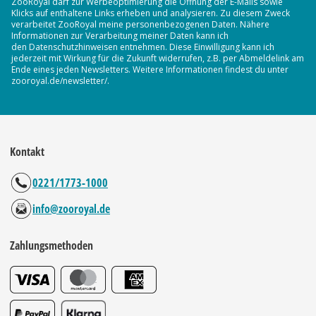
ZooRoyal darf zur Werbeoptimierung die Öffnung der E-Mails sowie
Klicks auf enthaltene Links erheben und analysieren. Zu diesem Zweck
verarbeitet ZooRoyal meine personenbezogenen Daten. Nähere
Informationen zur Verarbeitung meiner Daten kann ich
den Datenschutzhinweisen entnehmen. Diese Einwilligung kann ich
jederzeit mit Wirkung für die Zukunft widerrufen, z.B. per Abmeldelink am
Ende eines jeden Newsletters. Weitere Informationen findest du unter
zooroyal.de/newsletter/.
Kontakt
0221/1773-1000
info@zooroyal.de
Zahlungsmethoden