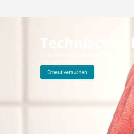
Technisches
Es ist ein technischer Fehler aufgetreten –
Bitte versuchen Sie es später erneut.
Erneut versuchen