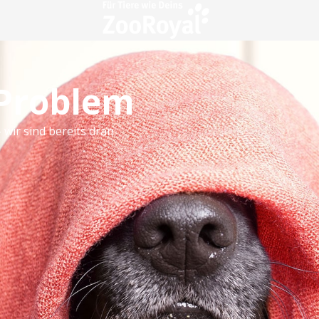
 Problem
 wir sind bereits dran.