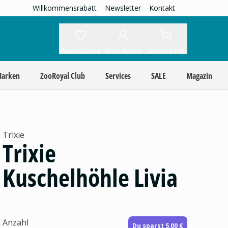
Willkommensrabatt
Newsletter
Kontakt
Wunschliste
Mein Konto
Warenkorb
Marken
ZooRoyal Club
Services
SALE
Magazin
Trixie
Trixie
Kuschelhöhle Livia
Anzahl
Du sparst 5,00 €