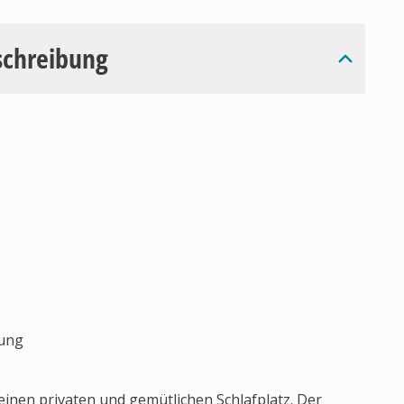
schreibung
gung
 einen privaten und gemütlichen Schlafplatz. Der