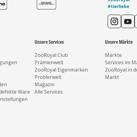
#tierliebe
Unsere Services
Unsere Märkte
ZooRoyal Club
Märkte
ngungen
Prämienwelt
Services im M
ZooRoyal Eigenmarken
ZooRoyal in 
Probierwelt
Markt
den
Magazin
defekte Ware
Alle Services
instellungen