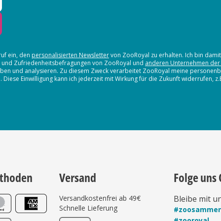
ruf ein, den
personalisierten Newsletter
von ZooRoyal zu erhalten. Ich bin dami
en und Zufriedenheitsbefragungen von ZooRoyal und
anderen Unternehmen der
erheben und analysieren. Zu diesem Zweck verarbeitet ZooRoyal meine persone
iese Einwilligung kann ich jederzeit mit Wirkung für die Zukunft widerrufen, z
thoden
Versand
Folge uns 
Versandkostenfrei ab 49€
Bleibe mit u
Schnelle Lieferung
#zoosamme
#zooroyal