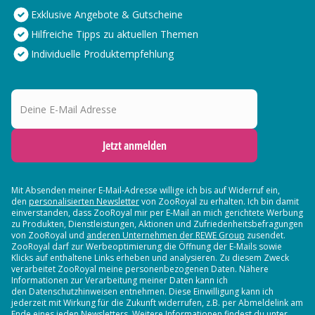
Exklusive Angebote & Gutscheine
Hilfreiche Tipps zu aktuellen Themen
Individuelle Produktempfehlung
Deine E-Mail Adresse
Jetzt anmelden
Mit Absenden meiner E-Mail-Adresse willige ich bis auf Widerruf ein,
den
personalisierten Newsletter
von ZooRoyal zu erhalten. Ich bin damit
einverstanden, dass ZooRoyal mir per E-Mail an mich gerichtete Werbung
zu Produkten, Dienstleistungen, Aktionen und Zufriedenheitsbefragungen
von ZooRoyal und
anderen Unternehmen der REWE Group
zusendet.
ZooRoyal darf zur Werbeoptimierung die Öffnung der E-Mails sowie
Klicks auf enthaltene Links erheben und analysieren. Zu diesem Zweck
verarbeitet ZooRoyal meine personenbezogenen Daten. Nähere
Informationen zur Verarbeitung meiner Daten kann ich
den Datenschutzhinweisen entnehmen. Diese Einwilligung kann ich
jederzeit mit Wirkung für die Zukunft widerrufen, z.B. per Abmeldelink am
Ende eines jeden Newsletters. Weitere Informationen findest du unter