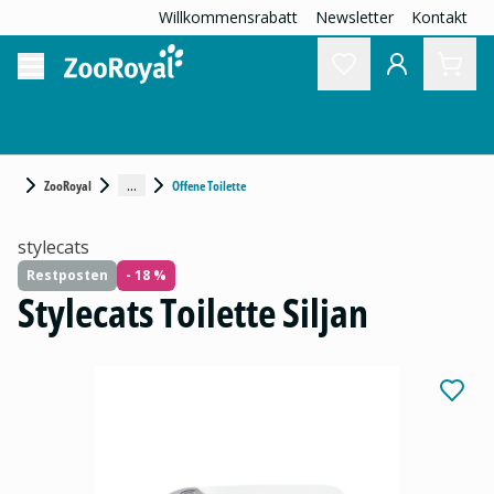
Willkommensrabatt
Newsletter
Kontakt
...
ZooRoyal
Offene Toilette
stylecats
Restposten
- 18 %
Stylecats Toilette Siljan