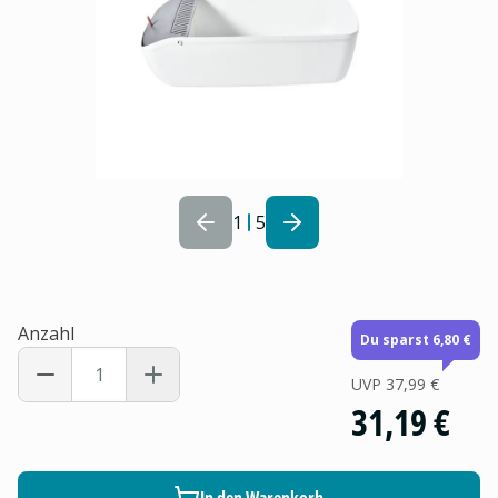
1
5
Anzahl
Du sparst 6,80 €
UVP
37,99 €
31,19 €