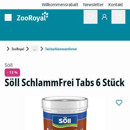
Willkommensrabatt
Newsletter
Kontakt
...
ZooRoyal
Teichschlammentferner
Söll
- 12 %
Söll SchlammFrei Tabs 6 Stück