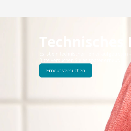
Technisches
Es ist ein technischer Fehler aufgetreten –
Bitte versuchen Sie es später erneut.
Erneut versuchen