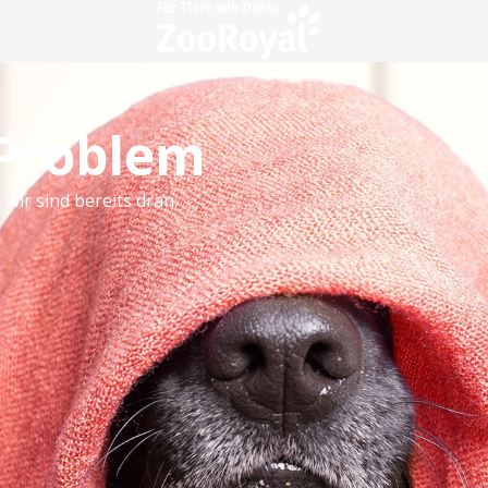
 Problem
 wir sind bereits dran.