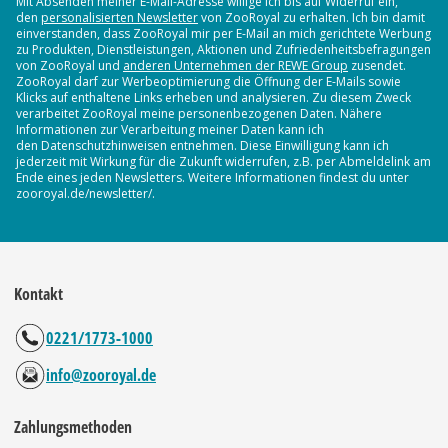
Mit Absenden meiner E-Mail-Adresse willige ich bis auf Widerruf ein,
den
personalisierten Newsletter
von ZooRoyal zu erhalten. Ich bin damit
einverstanden, dass ZooRoyal mir per E-Mail an mich gerichtete Werbung
zu Produkten, Dienstleistungen, Aktionen und Zufriedenheitsbefragungen
von ZooRoyal und
anderen Unternehmen der REWE Group
zusendet.
ZooRoyal darf zur Werbeoptimierung die Öffnung der E-Mails sowie
Klicks auf enthaltene Links erheben und analysieren. Zu diesem Zweck
verarbeitet ZooRoyal meine personenbezogenen Daten. Nähere
Informationen zur Verarbeitung meiner Daten kann ich
den Datenschutzhinweisen entnehmen. Diese Einwilligung kann ich
jederzeit mit Wirkung für die Zukunft widerrufen, z.B. per Abmeldelink am
Ende eines jeden Newsletters. Weitere Informationen findest du unter
zooroyal.de/newsletter/.
Kontakt
0221/1773-1000
info@zooroyal.de
Zahlungsmethoden