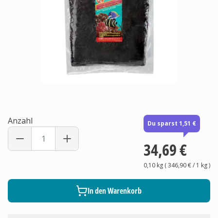
Anzahl
Du sparst 1,51 €
34,69 €
0,10 kg
(
346,90 €
/ 1
kg
)
In den Warenkorb