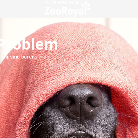
 Problem
 wir sind bereits dran.