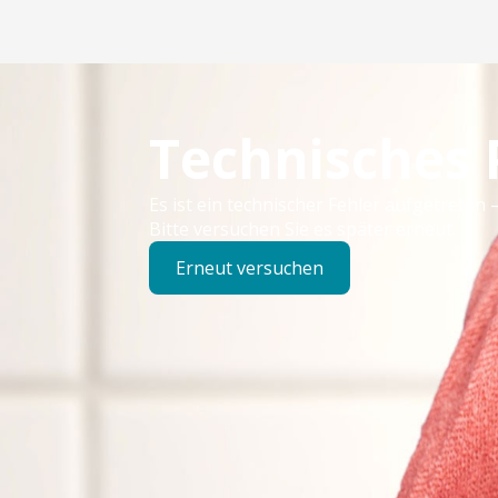
Technisches
Es ist ein technischer Fehler aufgetreten –
Bitte versuchen Sie es später erneut.
Erneut versuchen