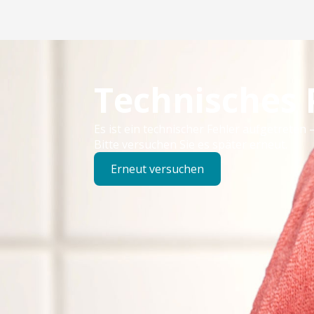
Technisches
Es ist ein technischer Fehler aufgetreten –
Bitte versuchen Sie es später erneut.
Erneut versuchen