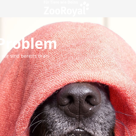
 Problem
 wir sind bereits dran.