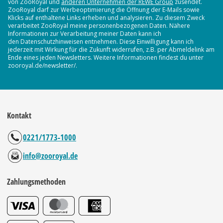
von ZooRoyal und
anderen Unternehmen der REWE Group
zusendet.
ZooRoyal darf zur Werbeoptimierung die Öffnung der E-Mails sowie
Klicks auf enthaltene Links erheben und analysieren. Zu diesem Zweck
verarbeitet ZooRoyal meine personenbezogenen Daten. Nähere
Informationen zur Verarbeitung meiner Daten kann ich
den Datenschutzhinweisen entnehmen. Diese Einwilligung kann ich
jederzeit mit Wirkung für die Zukunft widerrufen, z.B. per Abmeldelink am
Ende eines jeden Newsletters. Weitere Informationen findest du unter
zooroyal.de/newsletter/.
Kontakt
0221/1773-1000
info@zooroyal.de
Zahlungsmethoden