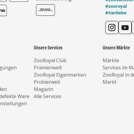
#zooroyal
#tierliebe
Unsere Services
Unsere Märkte
ZooRoyal Club
Märkte
ngungen
Prämienwelt
Services im M
ZooRoyal Eigenmarken
ZooRoyal in 
Probierwelt
Markt
den
Magazin
defekte Ware
Alle Services
instellungen