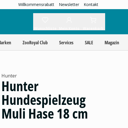
Willkommensrabatt
Newsletter
Kontakt
Wunschliste
Mein Konto
Warenkorb
Marken
ZooRoyal Club
Services
SALE
Magazin
Hunter
Hunter
Hundespielzeug
Muli Hase 18 cm