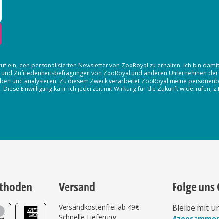
ruf ein, den
personalisierten Newsletter
von ZooRoyal zu erhalten. Ich bin dami
en und Zufriedenheitsbefragungen von ZooRoyal und
anderen Unternehmen der
erheben und analysieren. Zu diesem Zweck verarbeitet ZooRoyal meine persone
iese Einwilligung kann ich jederzeit mit Wirkung für die Zukunft widerrufen, z
thoden
Versand
Folge uns 
Versandkostenfrei ab 49€
Bleibe mit u
Schnelle Lieferung
#zoosamme