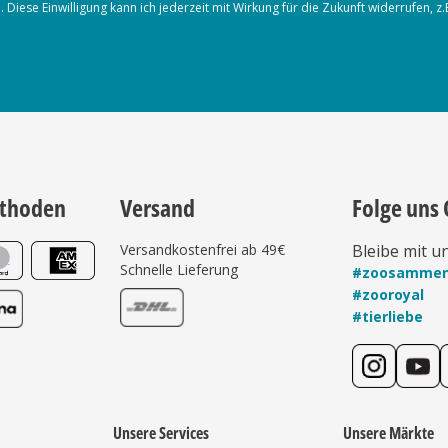
iese Einwilligung kann ich jederzeit mit Wirkung für die Zukunft widerrufen, z
thoden
Versand
Folge uns 
Versandkostenfrei ab 49€
Bleibe mit u
Schnelle Lieferung
#zoosamme
#zooroyal
#tierliebe
Unsere Services
Unsere Märkte