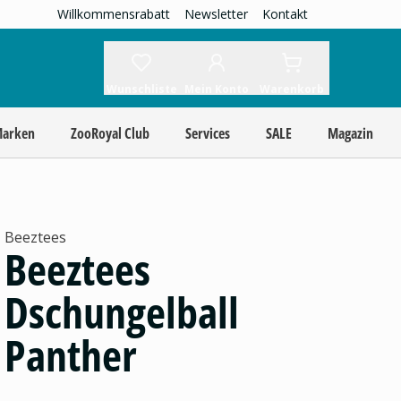
Willkommensrabatt
Newsletter
Kontakt
Wunschliste
Mein Konto
Warenkorb
Marken
ZooRoyal Club
Services
SALE
Magazin
Beeztees
Beeztees
Dschungelball
Panther