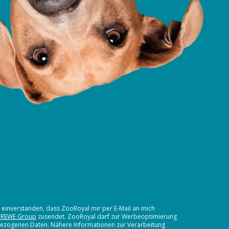
t einverstanden, dass ZooRoyal mir per E-Mail an mich
 REWE Group
zusendet. ZooRoyal darf zur Werbeoptimierung
nbezogenen Daten. Nähere Informationen zur Verarbeitung