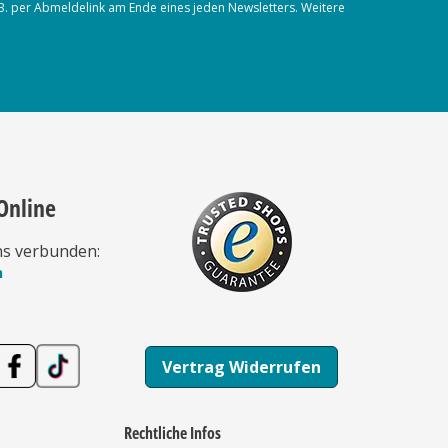
.B. per Abmeldelink am Ende eines jeden Newsletters. Weitere
Online
ns verbunden:
n
Vertrag Widerrufen
Rechtliche Infos