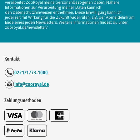
verarbeitet ZooRoyal meine personenbezogenen Daten. Nähere
Informationen zur Verarbeitung meiner Daten kann ich
den Datenschutzhinweisen entnehmen. Diese Einwilligung kann ich
jederzeit mit Wirkung für die Zukunft widerrufen, z.B. per Abmeldelink am
Ende eines jeden Newsletters. Weitere Informationen findest du unter
zooroyal.de/newsletter/.
Kontakt
0221/1773-1000
info@zooroyal.de
Zahlungsmethoden