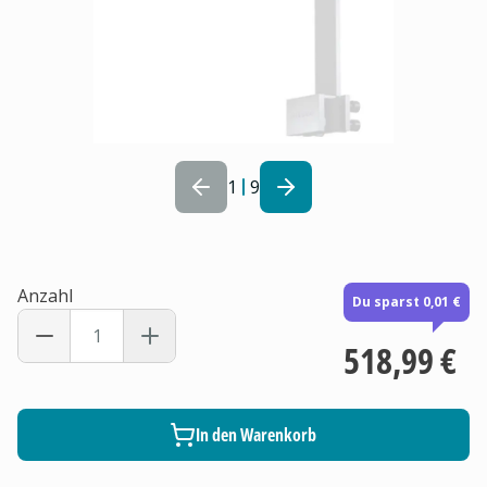
1
9
Anzahl
Du sparst 0,01 €
518,99 €
In den Warenkorb