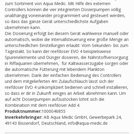
zum Sortiment von Aqua Medic. Mit Hilfe des externen
Controllers können die vier integrierten Dosierpumpen völlig
unabhängig voneinander programmiert und gesteuert werden,
so dass das ganze Gerät unterschiedlichste Aufgaben
übernehmen kann.
Die Dosierung erfolgt bei diesem Gerät wahlweise manuell oder
automatisch, wobei die Intervallsteuerung eine große Menge an
unterschiedlichen Einstellungen erlaubt: Vom Sekunden- bis zum
Tagestakt. So kann der reefdoser EVO 4 beispielsweise
Spurenelemente und Dünger dosieren, die Nährstoffversorgung
in Riffaquarien übernehmen, für Kaltwasserzugabe sorgen oder
die automatische Fütterung mit lebendem Plankton
übernehmen. Dank der einfachen Bedienung des Controllers
und dem mitgelieferten 4m Zulaufschlauch lässt sich der
reefdoser EVO 4 unkompliziert bedienen und schnell installieren,
so dass er dir in Zukunft einiges an Arbeit abnehmen kann. Um
auf acht Dosierpumpen aufzustocken lohnt sich die
Kombination mit dem reefdoser Add 4.
Produktnummer:
1000046855
Inverkehrbringer
:
AB Aqua Medic GmbH, Gewerbepark 24,
49143 Bissendorf, Deutschland,
info@aqua-medic.de