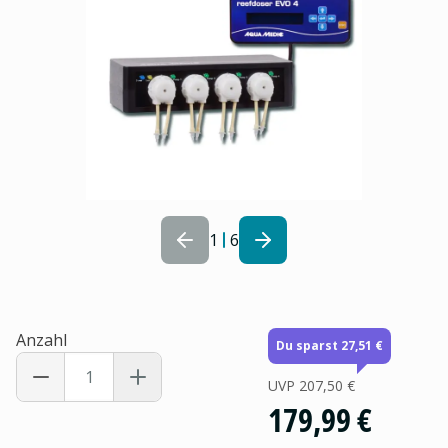
1
6
Anzahl
Du sparst 27,51 €
UVP
207,50 €
179,99 €