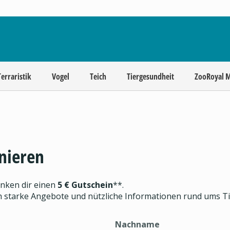
Terraristik
Vogel
Teich
Tiergesundheit
ZooRoyal 
nieren
enken dir einen
5 € Gutschein
**.
ch starke Angebote und nützliche Informationen rund ums T
Nachname