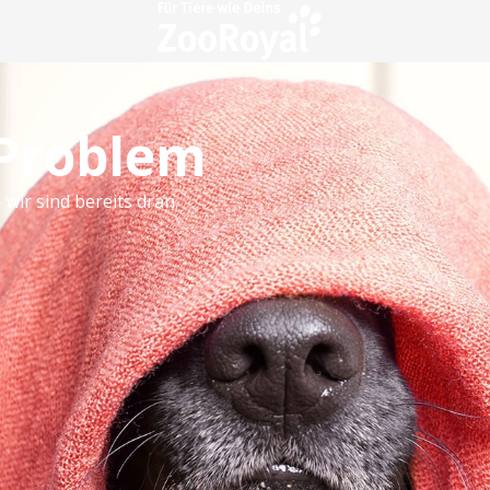
 Problem
 wir sind bereits dran.