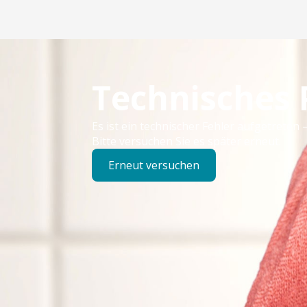
Technisches
Es ist ein technischer Fehler aufgetreten –
Bitte versuchen Sie es später erneut.
Erneut versuchen