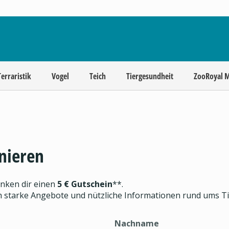
Terraristik
Vogel
Teich
Tiergesundheit
ZooRoyal 
nieren
enken dir einen
5 € Gutschein
**.
ch starke Angebote und nützliche Informationen rund ums T
Nachname