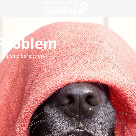
 Problem
 wir sind bereits dran.