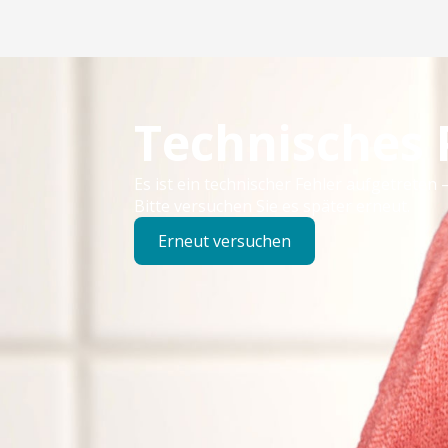
Technisches
Es ist ein technischer Fehler aufgetreten –
Bitte versuchen Sie es später erneut.
Erneut versuchen