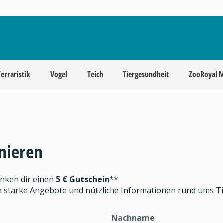
Terraristik
Vogel
Teich
Tiergesundheit
ZooRoyal 
nieren
enken dir einen
5 € Gutschein
**.
ch starke Angebote und nützliche Informationen rund ums T
Nachname