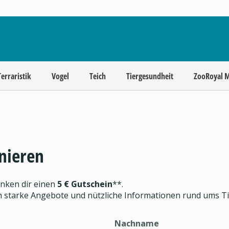
Terraristik
Vogel
Teich
Tiergesundheit
ZooRoyal 
nieren
enken dir einen
5 € Gutschein
**.
ch starke Angebote und nützliche Informationen rund ums T
Nachname