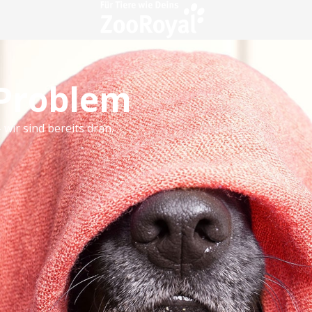
 Problem
 wir sind bereits dran.