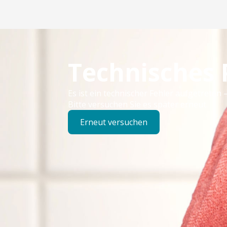
Technisches
Es ist ein technischer Fehler aufgetreten –
Bitte versuchen Sie es später erneut.
Erneut versuchen