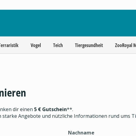
Terraristik
Vogel
Teich
Tiergesundheit
ZooRoyal 
nieren
enken dir einen
5 € Gutschein
**.
ch starke Angebote und nützliche Informationen rund ums T
Nachname