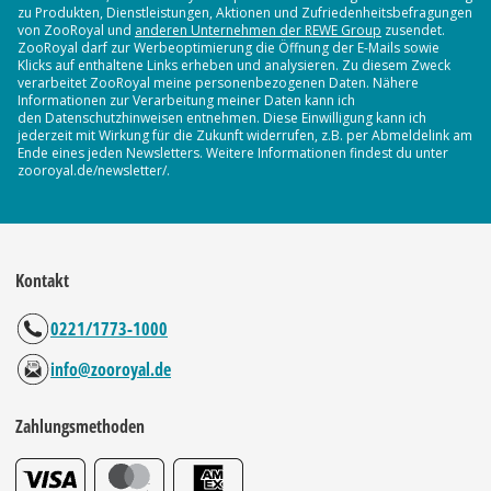
zu Produkten, Dienstleistungen, Aktionen und Zufriedenheitsbefragungen
von ZooRoyal und
anderen Unternehmen der REWE Group
zusendet.
ZooRoyal darf zur Werbeoptimierung die Öffnung der E-Mails sowie
Klicks auf enthaltene Links erheben und analysieren. Zu diesem Zweck
verarbeitet ZooRoyal meine personenbezogenen Daten. Nähere
Informationen zur Verarbeitung meiner Daten kann ich
den Datenschutzhinweisen entnehmen. Diese Einwilligung kann ich
jederzeit mit Wirkung für die Zukunft widerrufen, z.B. per Abmeldelink am
Ende eines jeden Newsletters. Weitere Informationen findest du unter
zooroyal.de/newsletter/.
Kontakt
0221/1773-1000
info@zooroyal.de
Zahlungsmethoden