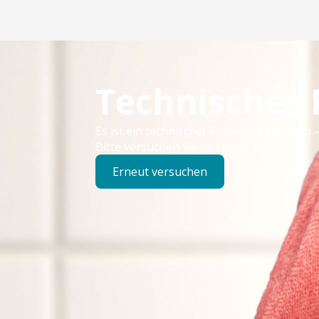
Technisches
Es ist ein technischer Fehler aufgetreten –
Bitte versuchen Sie es später erneut.
Erneut versuchen