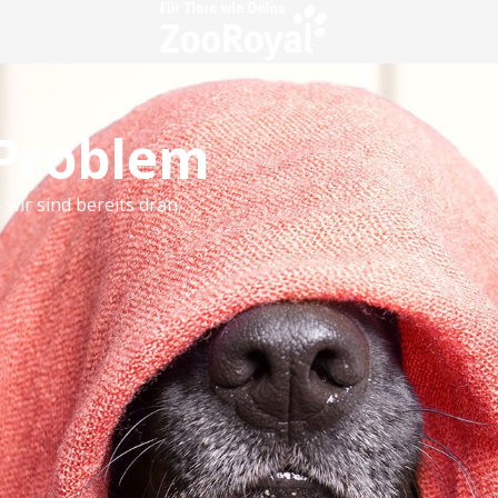
 Problem
 wir sind bereits dran.