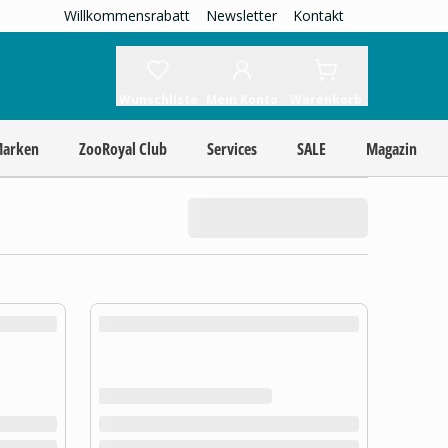
Willkommensrabatt
Newsletter
Kontakt
Wunschliste
Mein Konto
Warenkorb
Marken
ZooRoyal Club
Services
SALE
Magazin