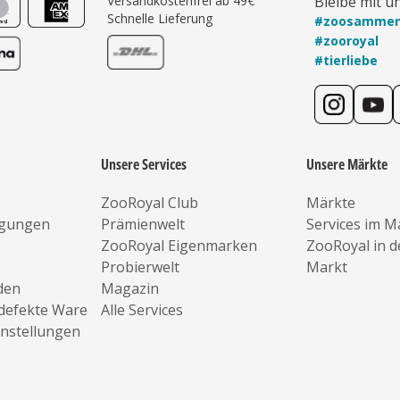
Versandkostenfrei ab 49€
Bleibe mit u
Schnelle Lieferung
#zoosamme
#zooroyal
#tierliebe
Unsere Services
Unsere Märkte
ZooRoyal Club
Märkte
ngungen
Prämienwelt
Services im M
ZooRoyal Eigenmarken
ZooRoyal in 
Probierwelt
Markt
den
Magazin
defekte Ware
Alle Services
instellungen