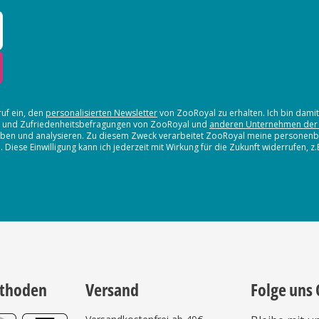
ruf ein, den
personalisierten Newsletter
von ZooRoyal zu erhalten. Ich bin dami
en und Zufriedenheitsbefragungen von ZooRoyal und
anderen Unternehmen der
erheben und analysieren. Zu diesem Zweck verarbeitet ZooRoyal meine persone
iese Einwilligung kann ich jederzeit mit Wirkung für die Zukunft widerrufen, z
thoden
Versand
Folge uns 