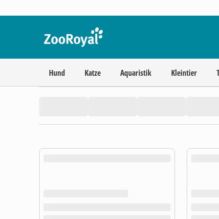
Hund
Katze
Aquaristik
Kleintier
product.loading-products