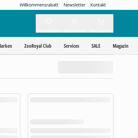
Willkommensrabatt
Newsletter
Kontakt
Wunschliste
Mein Konto
Warenkorb
Marken
ZooRoyal Club
Services
SALE
Magazin