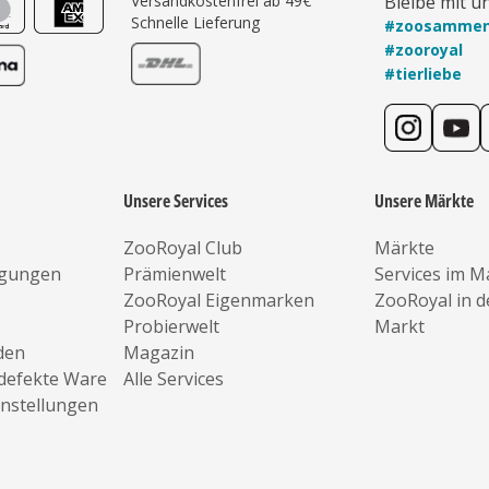
Versandkostenfrei ab 49€
Bleibe mit u
Schnelle Lieferung
#zoosamme
#zooroyal
#tierliebe
Unsere Services
Unsere Märkte
ZooRoyal Club
Märkte
ngungen
Prämienwelt
Services im M
ZooRoyal Eigenmarken
ZooRoyal in 
Probierwelt
Markt
den
Magazin
defekte Ware
Alle Services
instellungen