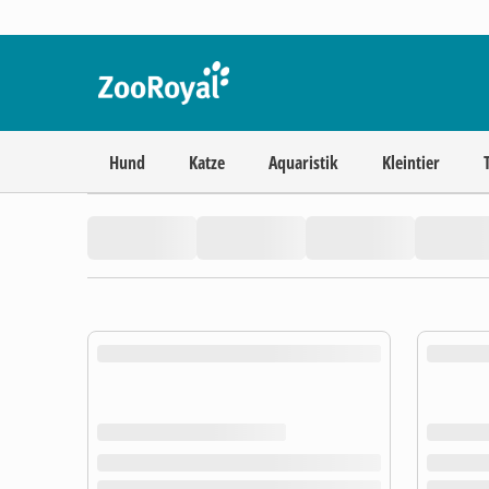
Hund
Katze
Aquaristik
Kleintier
product.loading-products