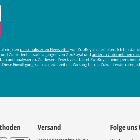
ruf ein, den
personalisierten Newsletter
von ZooRoyal zu erhalten. Ich bin dami
en und Zufriedenheitsbefragungen von ZooRoyal und
anderen Unternehmen der
erheben und analysieren. Zu diesem Zweck verarbeitet ZooRoyal meine persone
iese Einwilligung kann ich jederzeit mit Wirkung für die Zukunft widerrufen, z
thoden
Versand
Folge uns 