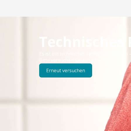
Technisches
Es ist ein technischer Fehler aufgetreten –
Bitte versuchen Sie es später erneut.
Erneut versuchen