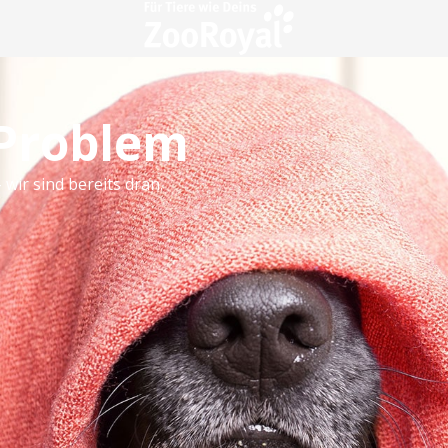
 Problem
 wir sind bereits dran.