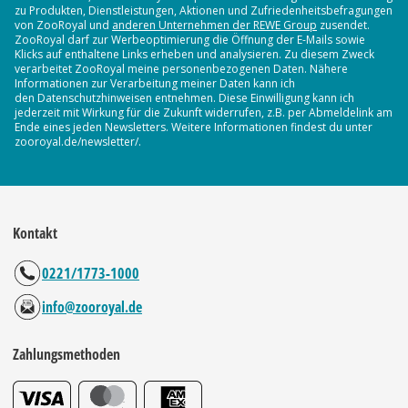
zu Produkten, Dienstleistungen, Aktionen und Zufriedenheitsbefragungen
von ZooRoyal und
anderen Unternehmen der REWE Group
zusendet.
ZooRoyal darf zur Werbeoptimierung die Öffnung der E-Mails sowie
Klicks auf enthaltene Links erheben und analysieren. Zu diesem Zweck
verarbeitet ZooRoyal meine personenbezogenen Daten. Nähere
Informationen zur Verarbeitung meiner Daten kann ich
den Datenschutzhinweisen entnehmen. Diese Einwilligung kann ich
jederzeit mit Wirkung für die Zukunft widerrufen, z.B. per Abmeldelink am
Ende eines jeden Newsletters. Weitere Informationen findest du unter
zooroyal.de/newsletter/.
Kontakt
0221/1773-1000
info@zooroyal.de
Zahlungsmethoden