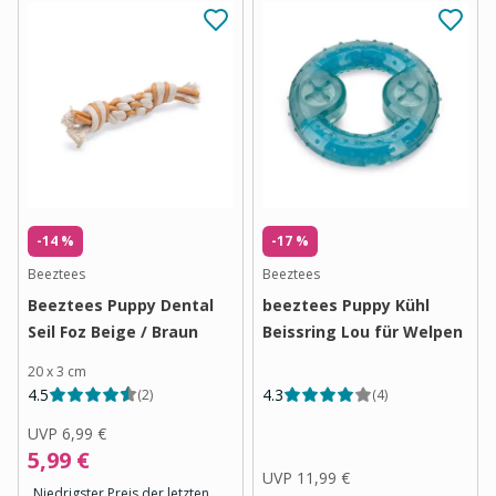
-14 %
-17 %
Beeztees
Beeztees
Beeztees Puppy Dental
beeztees Puppy Kühl
Seil Foz Beige / Braun
Beissring Lou für Welpen
20 x 3 cm
4.5
4.3
(
2
)
(
4
)
UVP
6,99 €
5,99 €
UVP
11,99 €
Niedrigster Preis der letzten