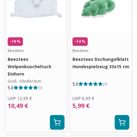
-19 %
-14 %
Beeztees
Beeztees
Beeztees
Beeztees Dschungelblatt
Welpenkuscheltuch
Hundespielzeug 33x15 cm
Einhorn
Groß - 50x40x16cm
5.0
(
1
)
5.0
(
1
)
UVP
12,99 €
UVP
6,99 €
10,49 €
5,99 €