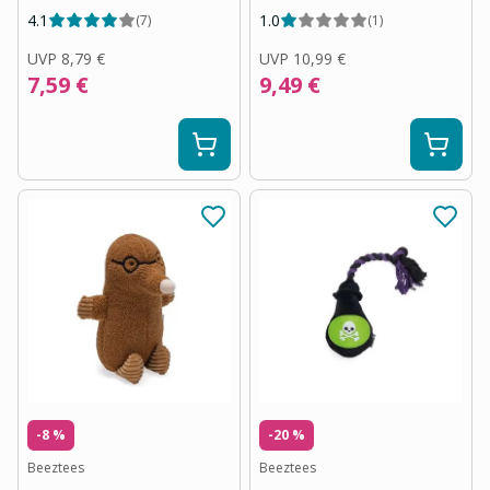
4.1
1.0
(
7
)
(
1
)
UVP
8,79 €
UVP
10,99 €
7,59 €
9,49 €
-8 %
-20 %
Beeztees
Beeztees