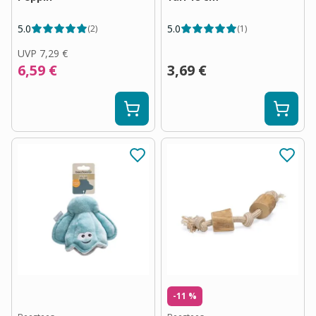
5.0
5.0
(
2
)
(
1
)
UVP
7,29 €
6,59 €
3,69 €
-11 %