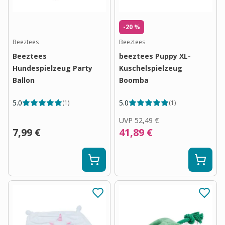
-20 %
Beeztees
Beeztees
Beeztees
beeztees Puppy XL-
Hundespielzeug Party
Kuschelspielzeug
Ballon
Boomba
5.0
5.0
(
1
)
(
1
)
UVP
52,49 €
7,99 €
41,89 €