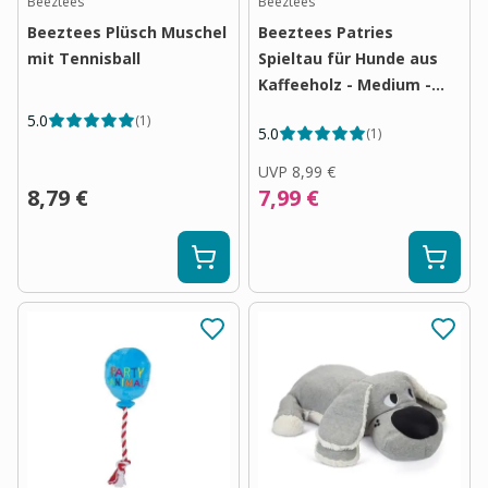
Beeztees
Beeztees
Beeztees Plüsch Muschel
Beeztees Patries
mit Tennisball
Spieltau für Hunde aus
Kaffeeholz - Medium -
35cm
5.0
(
1
)
5.0
(
1
)
UVP
8,99 €
8,79 €
7,99 €