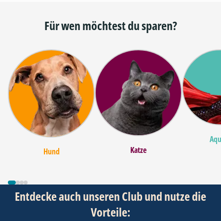
Für wen möchtest du sparen?
Aqu
Katze
Hund
Entdecke auch unseren Club und nutze die
Vorteile: