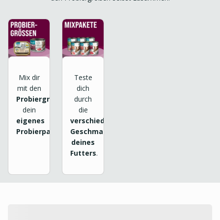
Mix dir
Teste
mit den
dich
Probiergrößen
durch
dein
die
eigenes
verschiedenen
Probierpaket
.
Geschmackssorten
deines
Futters
.
product.loading-products