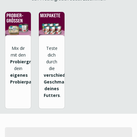
Mix dir
Teste
mit den
dich
Probiergrößen
durch
dein
die
eigenes
verschiedenen
Probierpaket
.
Geschmackssorten
deines
Futters
.
product.loading-products