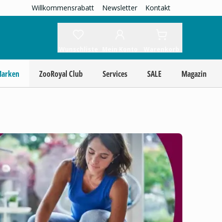
Willkommensrabatt
Newsletter
Kontakt
Wunschliste
Mein Konto
Warenkorb
Marken
ZooRoyal Club
Services
SALE
Magazin