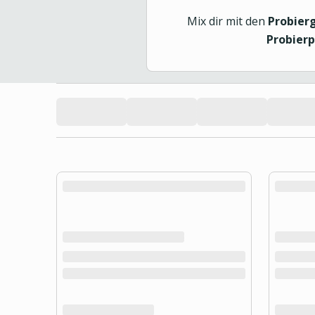
Mix dir mit den
Probier
Probier
product.loading-products