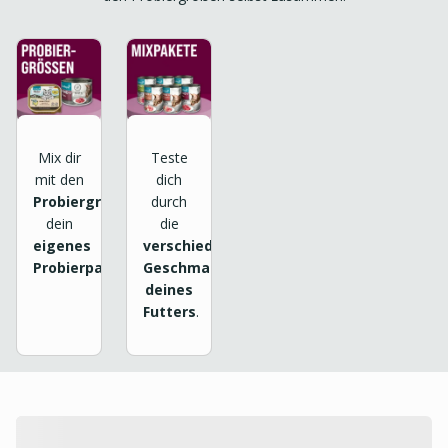
Mix dir
Teste
mit den
dich
Probiergrößen
durch
dein
die
eigenes
verschiedenen
Probierpaket
.
Geschmackssorten
deines
Futters
.
product.loading-products