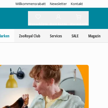
Willkommensrabatt
Newsletter
Kontakt
Wunschliste
Mein Konto
Warenkorb
Marken
ZooRoyal Club
Services
SALE
Magazin