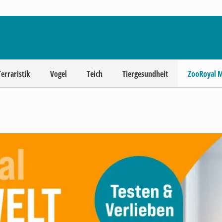
Terraristik
Vogel
Teich
Tiergesundheit
ZooRoyal 