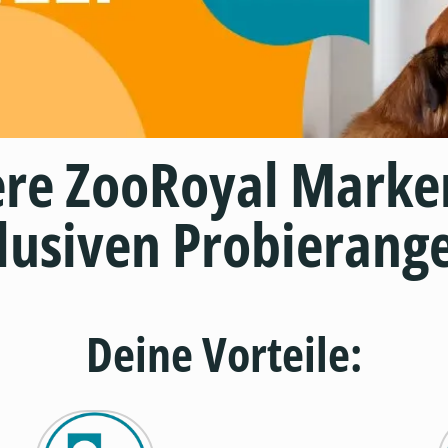
ere ZooRoyal Marke
lusiven Probierang
Deine Vorteile: