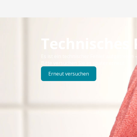
Technisches
Es ist ein technischer Fehler aufgetreten –
Bitte versuchen Sie es später erneut.
Erneut versuchen