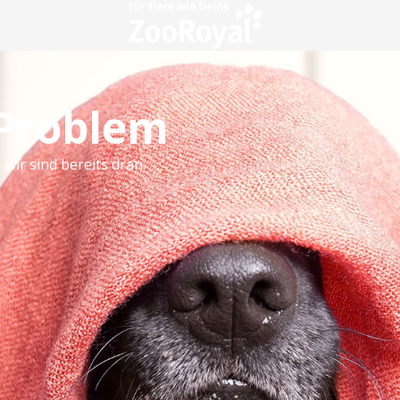
 Problem
 wir sind bereits dran.