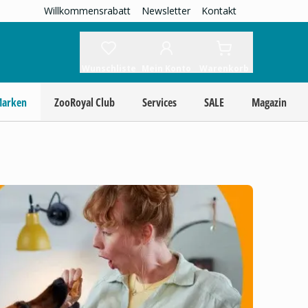
Willkommensrabatt
Newsletter
Kontakt
Wunschliste
Mein Konto
Warenkorb
Marken
ZooRoyal Club
Services
SALE
Magazin