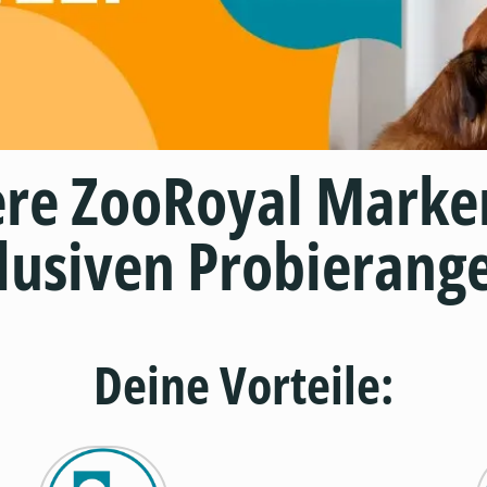
ere ZooRoyal Marke
lusiven Probierang
Deine Vorteile: