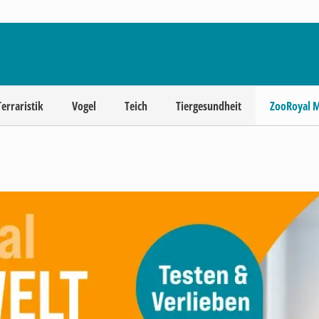
Terraristik
Vogel
Teich
Tiergesundheit
ZooRoyal 