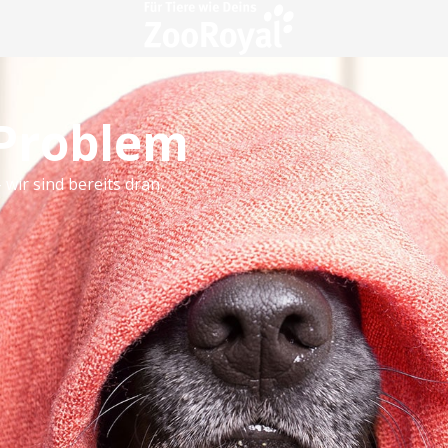
 Problem
 wir sind bereits dran.