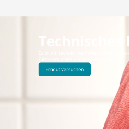
Technisches
Es ist ein technischer Fehler aufgetreten –
Bitte versuchen Sie es später erneut.
Erneut versuchen