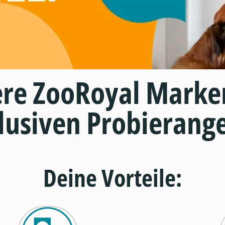
ere ZooRoyal Marke
lusiven Probierang
Deine Vorteile: