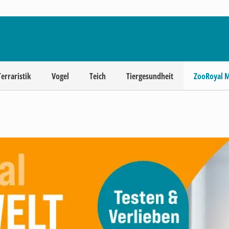
Terraristik
Vogel
Teich
Tiergesundheit
ZooRoyal 