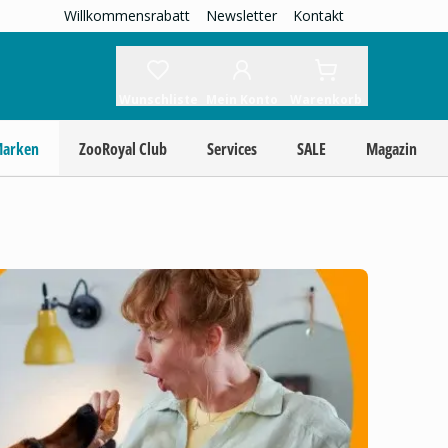
Willkommensrabatt
Newsletter
Kontakt
Wunschliste
Mein Konto
Warenkorb
Marken
ZooRoyal Club
Services
SALE
Magazin