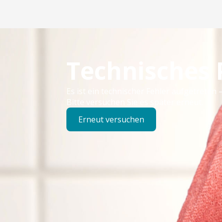
Technisches
Es ist ein technischer Fehler aufgetreten –
Bitte versuchen Sie es später erneut.
Erneut versuchen