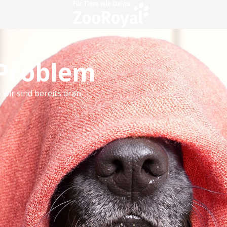
 Problem
 wir sind bereits dran.