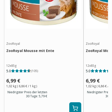
ZooRoyal
ZooRoyal
ZooRoyal Mousse mit Ente
ZooRoyal Mous
12x85g
12x85g
5.0
5.0
(
105
)
(
6,99 €
6,99 €
1,02 kg
(
6,86 €
/ 1
kg
)
1,02 kg
(
6,86 €
/ 1
Niedrigster Preis der letzten
Niedrigster Preis 
30 Tage:
5,79 €
30 T