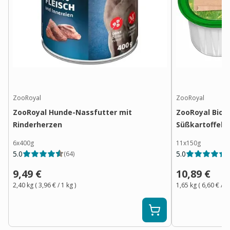
ZooRoyal
ZooRoyal
ZooRoyal Hunde-Nassfutter mit
ZooRoyal Bio P
Rinderherzen
Süßkartoffel 
6x400g
11x150g
5.0
5.0
(
64
)
(
9,49 €
10,89 €
2,40 kg
(
3,96 €
/ 1
kg
)
1,65 kg
(
6,60 €
/ 1